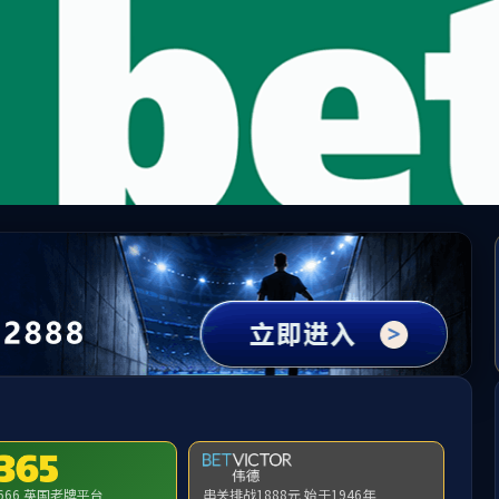
阳集团tyc33455(股份有限公司)-Official we