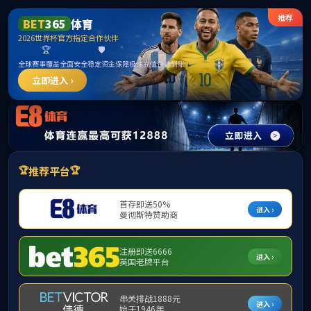
中国·太阳集团ty
个人业务
公司业务
电子银行业务
金融