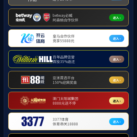
太阳成集团tyc334
根据公司发展需求，决定组织
加投标。
1
项目名称：
爱心卡移动式
．
2
项目编号：
TLRCBK-2025
．
3
招标物资：
．
物资名称
物资外观参考
采购数