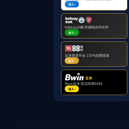
太阳成集团tyc33455官方网